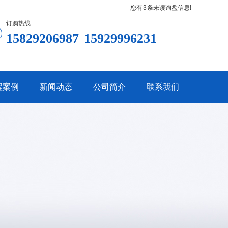
您有
3
条未读询盘信息!
订购热线
15829206987
15929996231
程案例
新闻动态
公司简介
联系我们