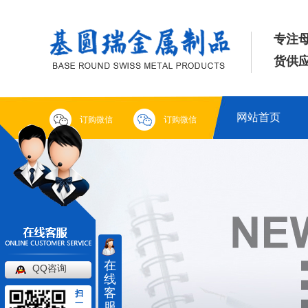
专注
货供应
网站首页
订购微信
订购微信
在
QQ咨询
线
客
扫
一
服