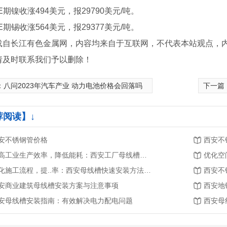
镍收涨494美元，报29790美元/吨。
锡收涨564美元，报29377美元/吨。
载自长江有色金属网，内容均来自于互联网，不代表本站观点，
请及时联系我们予以删除！
：
八问2023年汽车产业 动力电池价格会回落吗
下一篇
荐阅读】↓
安不锈钢管价格
西安不
提高工业生产效率，降低能耗：西安工厂母线槽安装的重要性和优势
优化空
简化施工流程，提..率：西安母线槽快速安装方法探析
西安不
桥架
标识标牌厂家
安商业建筑母线槽安装方案与注意事项
西安地
安母线槽安装指南：有效解决电力配电问题
西安母