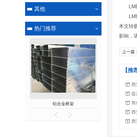
LME期
其他
LME期
本文转
热门推荐
影响，
上一篇
【推
西
架
铝合金桥架
玻璃钢
西
西