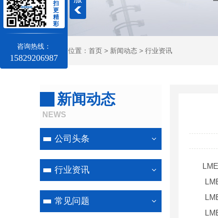
扫
更
精
彩
咨询热线：
当前位置：
首页
>
新闻动态
>
行业资讯
15829206987
新闻动态
NEWS
公司头条
LM
行业资讯
LME期
LME期
常见问题
LME期