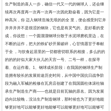
生产制造的喜人一步，确信一代又一代的钢球人，还会继
续再次再度再一次再一次再一次因此勤奋着，因为它是一
种高兴，你 迈入钢球浩瀚无垠的的全 里，便会感受到它并
并并并并不是很涩的钢块，它也是有灵气的、是好看的变
成，你设想：一个圆溜溜钢球分散于水泥球磨机里边，在
不断的运作，把大的铁矿砂开展破碎，心甘情愿甘于奉献
于全 ，与饮食起居里的一切都密切联系的相接，多么的的
的的的好似大家大伙儿的天宫一号、二号一样，在探寻
着、在运作着。1、钢球成长阶段：在我国的钢球生产制
造拥有较长的发展前途历史时间，从中国中国抗日战争阶
段为融入军械的检修在瓦房店创建了在我国圆柱体滚柱轴
承生产制造生产商——也就是目前瓦轴的原名。因为发展
趋向比较晚，没法生产制造钢球，那时候也为了更好地能
够更好地可以能够更好地能够可以能够更好地可以能够可