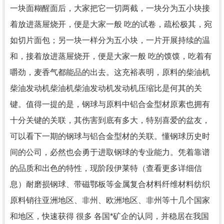
一块面糊醒面后，大家把它一切两截，一块分为五小块接
着放进蒸屉烧开，便是大家一般 吃的试卷，疏松极其，宛
如切片面包；另一块一样分为五小块，一片开展持续的温
和，接着放进蒸屉烧开，便是大家一般 吃的馍馍，吃着有
嚼劲，麦香气都能品的出去。这充裕表明，原料的柴油机
柴油发动机柴油机柴油发动机发动机压缩比是何其的关
键。值得一提的是，钢球与原料中铝合金型材原素也拥有
十分关键的关联，其伤害到底有多大，特别喜爱的盆友，
可以看下一期的钢球与铝合金型材的关联。懂钢球历史时
间的公司，必然也会勇于进取钢球的专业能力。凭着靠谱
的品质和出色的特性，现阶段伊莱特（查看更多详细信
息）耐磨损钢球、带磁鄂板等金属复合材料纤维材料纺织
原料销往亚洲地区、非州、欧洲地区、非州等十几个国家
和地区，快速获得 很多 各国*矿企的认同，并稳居在我国