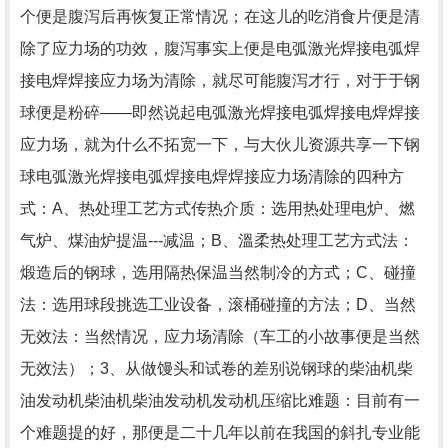
个便是腹泻后再恢复正常情况；在这儿的吃消食片便是清
除了应力场的功效，腹泻事实上便是电弧激光焊接电弧焊
接电焊焊接应力场为清除，就尽可能腹泻才行，对于于钢
球便是粉碎——即然说起电弧激光焊接电弧焊接电焊焊接
应力场，就为什么不拓宽一下，与大伙儿资源共享一下钢
球电弧激光焊接电弧焊接电焊焊接应力场清除的四种方
式：A、热处理工艺方式传热介质：选用热处理电炉、燃
气炉、煤油炉提温---减温；B、溫柔热处理工艺方式法：
煅造后的钢球，选用隔热保温当然制冷的方式；C、碰撞
法：选用球段挑选工业设备，滚桶碰撞的方法；D、当然
无效法：当然情况，应力场清除（车工的小故事便是当然
无效法）；3、从做馒头和试卷的差别说钢球的柴油机柴
油发动机柴油机柴油发动机发动机压缩比难题：目前有一
个难题提的好，那便是二十几年以前在我国的斜扎专业能