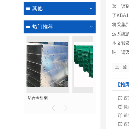
署，该
其他
了KBA
将采集
热门推荐
运系统
本文转
响，请
上一篇
【推
架
玻璃钢桥架
标识标
西
西