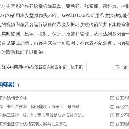
矿对主运系统各部胶带机卸载点、驱动部、张紧部、落料点、控
127(A)矿用本安型摄像头23个、GWZD100/20矿用温度振动
到的视频图像及各运行设备的温度及振动参数传输至井下集控室
的实时监测、显示、控制、保护、报警和管理，从而达到多岗合
载自见能源之新，内容均来自于互联网，不代表本站观点，内容
及时联系我们予以删除！
：
江苏电网用电负荷创新高连续四年超一亿千瓦
下一篇
荐阅读】↓
牌厂家
安不锈钢管价格
西安不
提高工业生产效率，降低能耗：西安工厂母线槽安装的重要性和优势
简化施工流程，提..率：西安母线槽快速安装方法探析
西安不
安商业建筑母线槽安装方案与注意事项
西安地