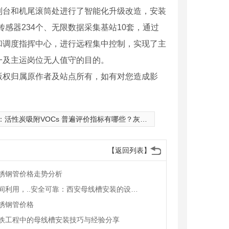
制台和机尾滚筒处进行了智能化升级改造，安装
智能传感器234个、无限数据采集基站10套，通过
和调度指挥中心，进行远程集中控制，实现了主
一及主运岗位无人值守的目的。
版权归属原作者及站点所有，如有对您造成影
：
活性炭吸附VOCs 普遍评价指标有哪些？灰分，水分，堆积重这三点
【返回列表】
锈钢管价格走势分析
优化空间利用，..安全可靠：西安母线槽安装的设计原则
锈钢管价格
铁工程中的母线槽安装技巧与经验分享