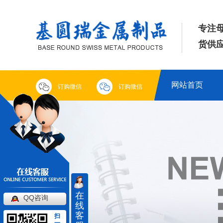
专注
货供应
网站首页
订购微信
订购微信
在
QQ咨询
线
客
扫
一