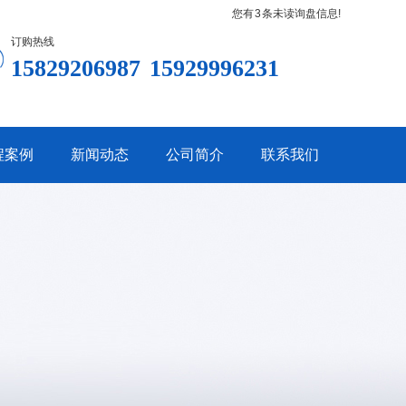
您有
3
条未读询盘信息!
订购热线
15829206987
15929996231
程案例
新闻动态
公司简介
联系我们